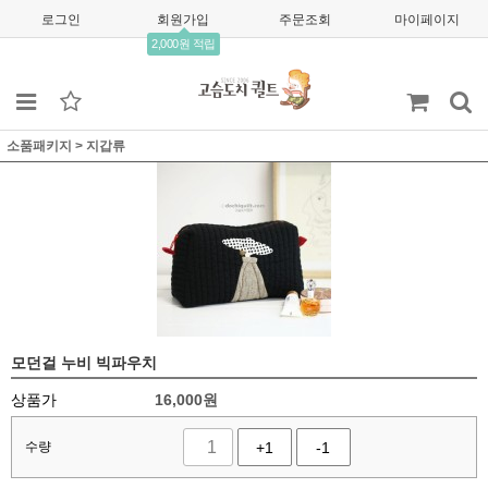
로그인
회원가입
주문조회
마이페이지
2,000원 적립
소품패키지
>
지갑류
모던걸 누비 빅파우치
상품가
16,000
원
수량
+1
-1