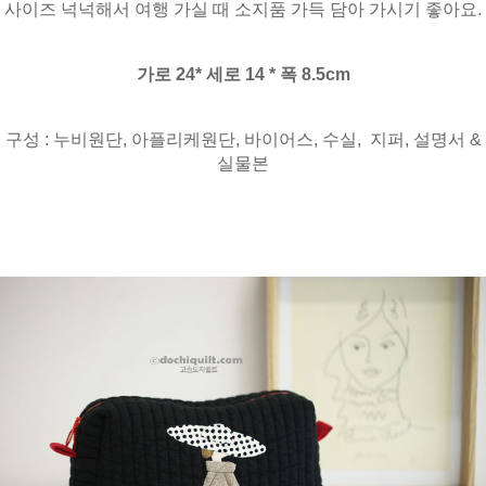
사이즈 넉넉해서 여행 가실 때 소지품 가득 담아 가시기 좋아요.
가로 24* 세로 14 * 폭 8.5cm
구성 : 누비원단, 아플리케원단, 바이어스, 수실, 지퍼, 설명서 &
실물본