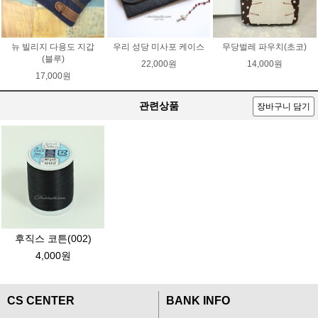
뉴 빌리지 다용도 지갑
우리 성당 미사포 케이스
무당벌레 파우치(초코)
(블루)
22,000원
14,000원
17,000원
관련상품
장바구니 담기
후직스 코튼(002)
4,000원
CS CENTER
BANK INFO