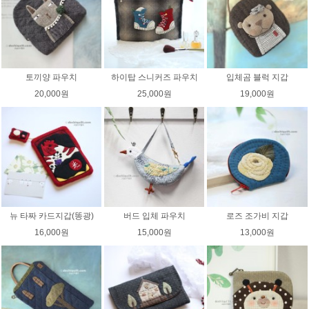
토끼양 파우치
하이탑 스니커즈 파우치
입체곰 블럭 지갑
20,000원
25,000원
19,000원
뉴 타짜 카드지갑(똥광)
버드 입체 파우치
로즈 조가비 지갑
16,000원
15,000원
13,000원