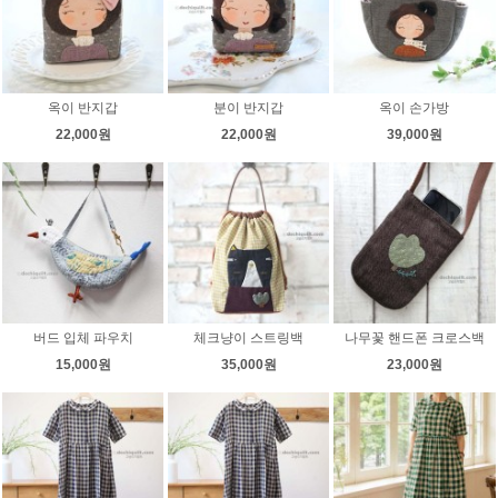
옥이 반지갑
분이 반지갑
옥이 손가방
22,000원
22,000원
39,000원
버드 입체 파우치
체크냥이 스트링백
나무꽃 핸드폰 크로스백
15,000원
35,000원
23,000원