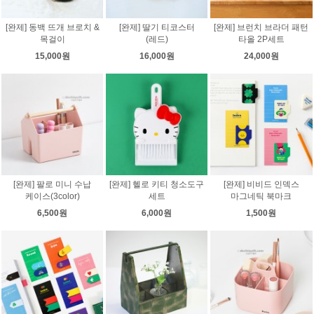
[완제] 동백 뜨개 브로치 &
[완제] 딸기 티코스터
[완제] 브런치 브라더 패턴
목걸이
(레드)
타올 2P세트
15,000원
16,000원
24,000원
[완제] 팔로 미니 수납
[완제] 헬로 키티 청소도구
[완제] 비비드 인덱스
케이스(3color)
세트
마그네틱 북마크
6,500원
6,000원
1,500원