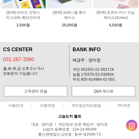
[완제] 비비드 인덱스
[완제] 보태니컬 핸드
[완제] 포르타 미니 수납
마그네틱 북라인마커
케이스
케이스(3color)
2,500원
29,000원
4,500원
CS CENTER
BANK INFO
031-267-3360
예금주 : 양미정
월,화,목,금 오후 2시~5시
국민 601501-01-002719
전화문의 가능합니다
농협 170370-52-030834
우리 805-614984-02-001
고객센터 연결
Q&A 게시판
이용안내
이용약관
개인정보처리방침
PC버전
고슴도치 퀼트
대표 : 양미정 ㅣ 개인정보 보호 책임자 : 양미정
사업자 등록번호 : 124-14-89399
통신판매업신고번호 : 동부 제2006-73