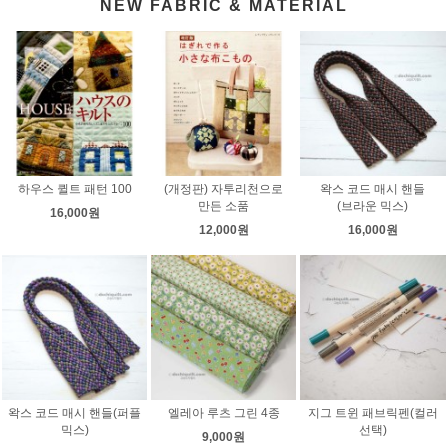
NEW FABRIC & MATERIAL
하우스 퀼트 패턴 100
(개정판) 자투리천으로
왁스 코드 매시 핸들
만든 소품
(브라운 믹스)
16,000원
12,000원
16,000원
왁스 코드 매시 핸들(퍼플
엘레아 루츠 그린 4종
지그 트윈 패브릭펜(컬러
믹스)
선택)
9,000원