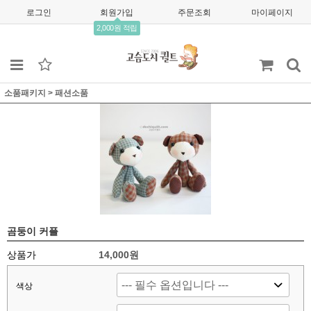
로그인
회원가입
주문조회
마이페이지
2,000원 적립
소품패키지
>
패션소품
곰둥이 커플
상품가
14,000원
색상