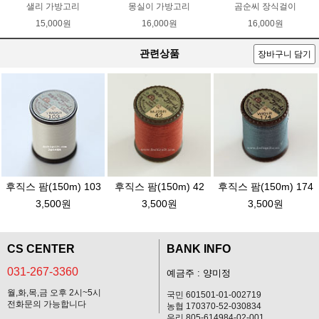
샐리 가방고리
몽실이 가방고리
곰순씨 장식걸이
15,000원
16,000원
16,000원
관련상품
장바구니 담기
후직스 팜(150m) 103
후직스 팜(150m) 42
후직스 팜(150m) 174
3,500원
3,500원
3,500원
CS CENTER
BANK INFO
031-267-3360
예금주 : 양미정
월,화,목,금 오후 2시~5시
국민 601501-01-002719
전화문의 가능합니다
농협 170370-52-030834
우리 805-614984-02-001