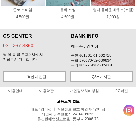
준코 프레임
유와 소잉
틸다 홈타운 하우스(코랄)
4,500원
4,500원
7,000원
CS CENTER
BANK INFO
031-267-3360
예금주 : 양미정
월,화,목,금 오후 2시~5시
국민 601501-01-002719
전화문의 가능합니다
농협 170370-52-030834
우리 805-614984-02-001
고객센터 연결
Q&A 게시판
이용안내
이용약관
개인정보처리방침
PC버전
고슴도치 퀼트
대표 : 양미정 ㅣ 개인정보 보호 책임자 : 양미정
사업자 등록번호 : 124-14-89399
통신판매업신고번호 : 동부 제2006-73
전화 : 031-267-3360 ㅣ 팩스 : 031-287-3360
주소 : 경기도 용인시 기흥구 한보라2로 47-31 고슴도치 하우스