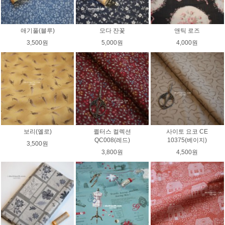
애기풀(블루)
모다 잔꽃
앤틱 로즈
3,500원
5,000원
4,000원
보리(옐로)
퀼터스 컬렉션
사이토 요코 CE
QC008(레드)
10375(베이지)
3,500원
3,800원
4,500원