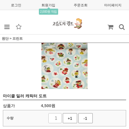
로그인
회원가입
주문조회
마이페이지
2,000원 적립
원단
>
프린트
마이클 밀러 캐릭터 도트
상품가
4,500
원
수량
+1
-1