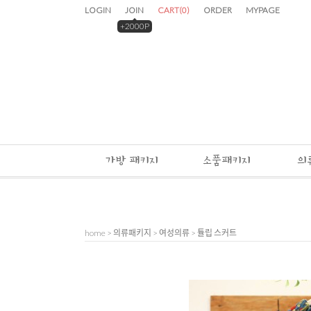
LOGIN
JOIN
CART
(
0
)
ORDER
MYPAGE
+2000P
가방 패키지
소품패키지
의
home
>
의류패키지
>
여성의류
> 튤립 스커트