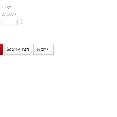
200원
27,000
원