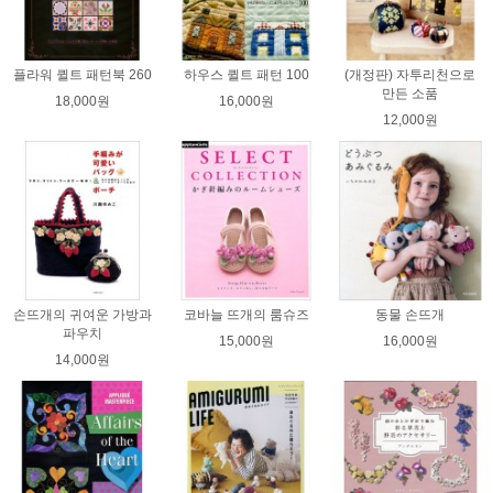
플라워 퀼트 패턴북 260
하우스 퀼트 패턴 100
(개정판) 자투리천으로
만든 소품
18,000원
16,000원
12,000원
손뜨개의 귀여운 가방과
코바늘 뜨개의 룸슈즈
동물 손뜨개
파우치
15,000원
16,000원
14,000원