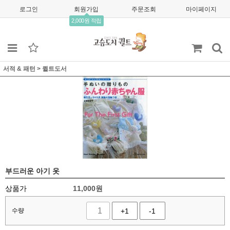
로그인
회원가입
주문조회
마이페이지
2,000원 적립
서적 & 패턴
>
퀼트도서
부드러운 아기 옷
상품가
11,000
원
수량
+1
-1