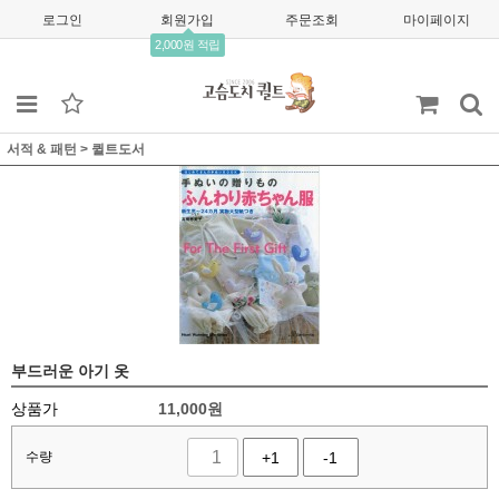
로그인
회원가입
주문조회
마이페이지
2,000원 적립
서적 & 패턴
>
퀼트도서
부드러운 아기 옷
상품가
11,000
원
수량
+1
-1