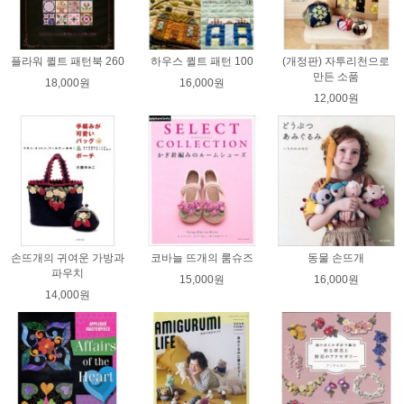
플라워 퀼트 패턴북 260
하우스 퀼트 패턴 100
(개정판) 자투리천으로
만든 소품
18,000원
16,000원
12,000원
손뜨개의 귀여운 가방과
코바늘 뜨개의 룸슈즈
동물 손뜨개
파우치
15,000원
16,000원
14,000원