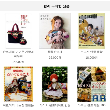
함께 구매한 상품
손뜨개의 귀여운 가방과
동물 손뜨개
손뜨개 인형 생활
파우치
16,000원
18,000원
14,000원
히로미의 바느질 인형들
마리의 핸드메이드 인형
하우스 퀼트 패턴 100