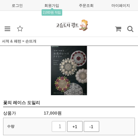
로그인
회원가입
주문조회
마이페이지
2,000원 적립
서적 & 패턴
>
손뜨개
꽃의 레이스 도일리
상품가
17,000
원
수량
+1
-1