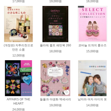
17,000원
19,000원
16,000원
(개정판) 자투리천으로
플라워 퀼트 패턴북 260
코바늘 뜨개의 룸슈즈
만든 소품
18,000원
15,000원
12,000원
AFFAIRS OF THE
들풀과 야생화 액세서리
남자와 여자 아이의 옷
HEART
19,000원
14,000원
24,000원