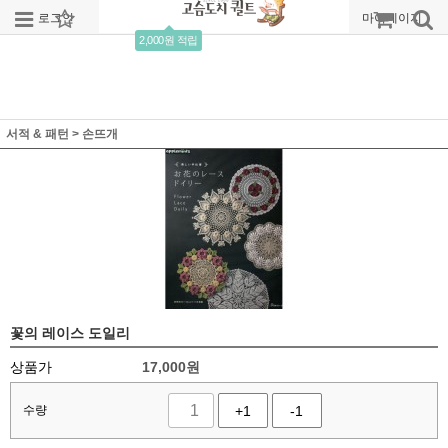
로그인
회원가입
주문조회
마이페이지
2,000원 적립
서적 & 패턴
>
손뜨개
꽃의 레이스 도일리
상품가
17,000
원
수량
+1
-1