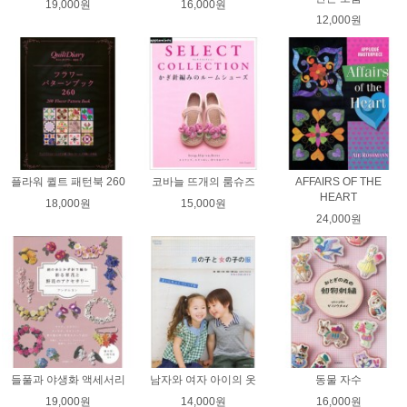
19,000원
16,000원
12,000원
플라워 퀼트 패턴북 260
코바늘 뜨개의 룸슈즈
AFFAIRS OF THE
HEART
18,000원
15,000원
24,000원
들풀과 야생화 액세서리
남자와 여자 아이의 옷
동물 자수
19,000원
14,000원
16,000원