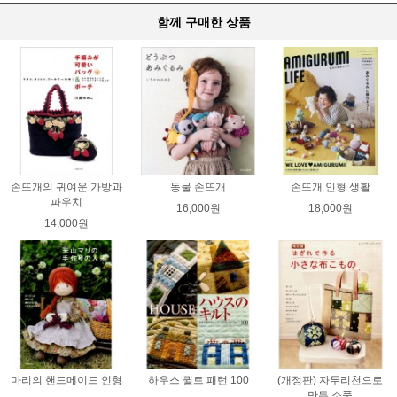
함께 구매한 상품
손뜨개의 귀여운 가방과
동물 손뜨개
손뜨개 인형 생활
파우치
16,000원
18,000원
14,000원
마리의 핸드메이드 인형
하우스 퀼트 패턴 100
(개정판) 자투리천으로
만든 소품