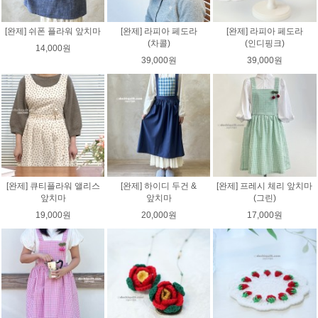
[완제] 쉬폰 플라워 앞치마
[완제] 라피아 페도라
[완제] 라피아 페도라
(차콜)
(인디핑크)
14,000원
39,000원
39,000원
[완제] 큐티플라워 앨리스
[완제] 하이디 두건 &
[완제] 프레시 체리 앞치마
앞치마
앞치마
(그린)
19,000원
20,000원
17,000원