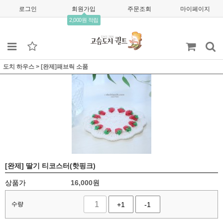
로그인
회원가입
주문조회
마이페이지
2,000원 적립
도치 하우스
>
[완제]패브릭 소품
[완제] 딸기 티코스터(핫핑크)
상품가
16,000
원
수량
+1
-1