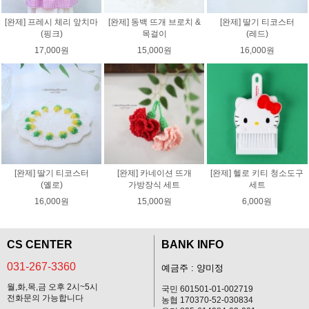
[완제] 프레시 체리 앞치마
[완제] 동백 뜨개 브로치 &
[완제] 딸기 티코스터
(핑크)
목걸이
(레드)
17,000원
15,000원
16,000원
[완제] 딸기 티코스터
[완제] 카네이션 뜨개
[완제] 헬로 키티 청소도구
(옐로)
가방장식 세트
세트
16,000원
15,000원
6,000원
CS CENTER
BANK INFO
031-267-3360
예금주 : 양미정
월,화,목,금 오후 2시~5시
국민 601501-01-002719
전화문의 가능합니다
농협 170370-52-030834