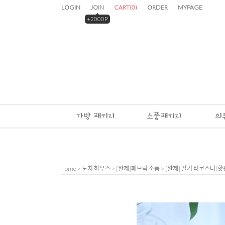
LOGIN
JOIN
CART
(
0
)
ORDER
MYPAGE
+2000P
가방 패키지
소품패키지
의
home
>
도치 하우스
>
[완제]패브릭 소품
> [완제] 딸기 티코스터(핫