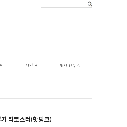
패턴
이벤트
도치 하우스
 딸기 티코스터(핫핑크)