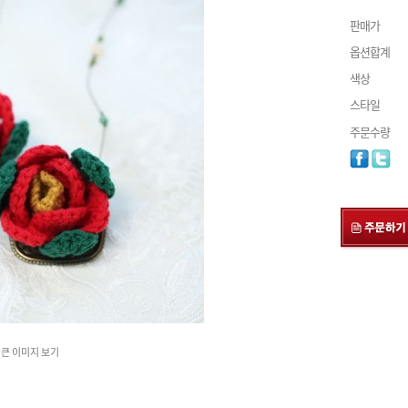
판매가
옵션합계
색상
스타일
주문수량
큰 이미지 보기