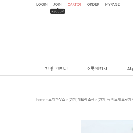
LOGIN
JOIN
CART
(
0
)
ORDER
MYPAGE
+2000P
가방 패키지
소품패키지
의
home
>
도치 하우스
>
[완제]패브릭 소품
> [완제] 동백 뜨개 브로치