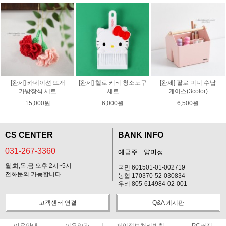
[완제] 카네이션 뜨개
[완제] 헬로 키티 청소도구
[완제] 팔로 미니 수납
가방장식 세트
세트
케이스(3color)
15,000원
6,000원
6,500원
CS CENTER
BANK INFO
031-267-3360
예금주 : 양미정
월,화,목,금 오후 2시~5시
국민 601501-01-002719
전화문의 가능합니다
농협 170370-52-030834
우리 805-614984-02-001
고객센터 연결
Q&A 게시판