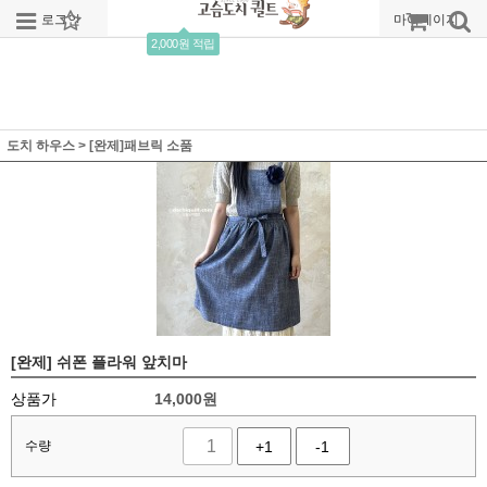
로그인
회원가입
주문조회
마이페이지
2,000원 적립
도치 하우스
>
[완제]패브릭 소품
[완제] 쉬폰 플라워 앞치마
상품가
14,000
원
수량
+1
-1