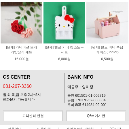
[완제] 카네이션 뜨개
[완제] 헬로 키티 청소도구
[완제] 팔로 미니 수납
가방장식 세트
세트
케이스(3color)
15,000원
6,000원
6,500원
CS CENTER
BANK INFO
031-267-3360
예금주 : 양미정
월,화,목,금 오후 2시~5시
국민 601501-01-002719
전화문의 가능합니다
농협 170370-52-030834
우리 805-614984-02-001
고객센터 연결
Q&A 게시판