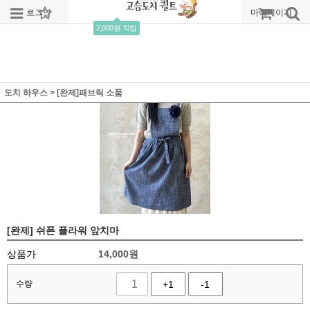
로그인
회원가입
주문조회
마이페이지
2,000원 적립
도치 하우스
>
[완제]패브릭 소품
[완제] 쉬폰 플라워 앞치마
상품가
14,000
원
수량
+1
-1