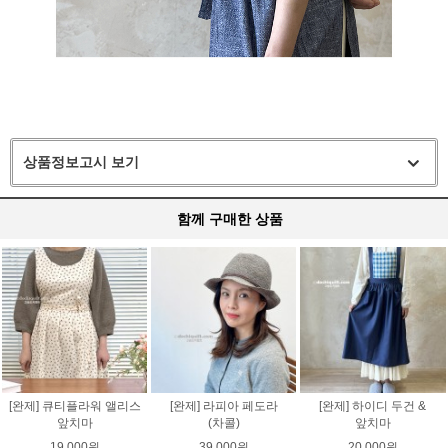
상품정보고시 보기
함께 구매한 상품
[완제] 큐티플라워 앨리스
[완제] 라피아 페도라
[완제] 하이디 두건 &
앞치마
(차콜)
앞치마
19,000원
39,000원
20,000원