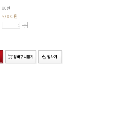
80원
9,000
원