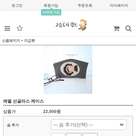
로그인
회원가입
주문조회
마이페이지
2,000원 적립
소품패키지
>
지갑류
에델 선글라스 케이스
상품가
22,000
원
솜 추가