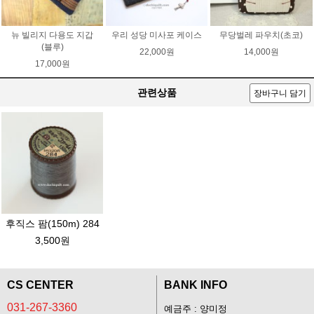
뉴 빌리지 다용도 지갑
우리 성당 미사포 케이스
무당벌레 파우치(초코)
(블루)
22,000원
14,000원
17,000원
관련상품
장바구니 담기
후직스 팜(150m) 284
3,500원
CS CENTER
BANK INFO
031-267-3360
예금주 : 양미정