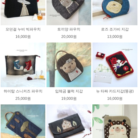
모던걸 누비 빅파우치
토끼양 파우치
로즈 조가비 지갑
16,000원
20,000원
13,000원
하이탑 스니커즈 파우치
입체곰 블럭 지갑
뉴 타짜 카드지갑(똥광)
25,000원
19,000원
16,000원