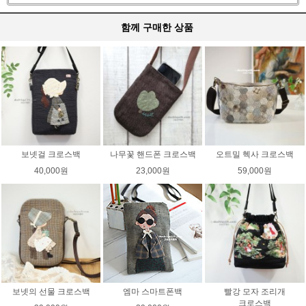
함께 구매한 상품
보넷걸 크로스백
나무꽃 핸드폰 크로스백
오트밀 헥사 크로스백
40,000원
23,000원
59,000원
보넷의 선물 크로스백
엠마 스마트폰백
빨강 모자 조리개
크로스백