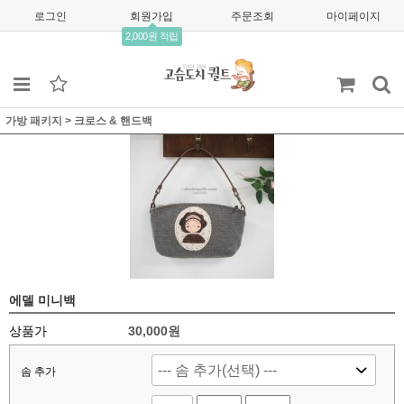
로그인
회원가입
주문조회
마이페이지
2,000원 적립
가방 패키지
>
크로스 & 핸드백
에델 미니백
상품가
30,000
원
솜 추가