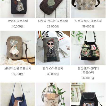
보넷걸 크로스백
나무꽃 핸드폰 크로스백
오트밀 헥사 크로스백
40,000원
23,000원
59,000원
보넷의 선물 크로스백
엠마 스마트폰백
빨강 모자 조리개
크로스백
39,000원
39,000원
37,000원