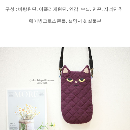
구성 : 바탕원단, 아플리케원단, 안감, 수실, 면끈, 자석단추,
웨이빙크로스핸들, 설명서 & 실물본