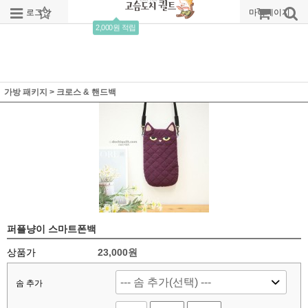
로그인
회원가입
주문조회
마이페이지
2,000원 적립
가방 패키지
>
크로스 & 핸드백
퍼플냥이 스마트폰백
상품가
23,000
원
솜 추가