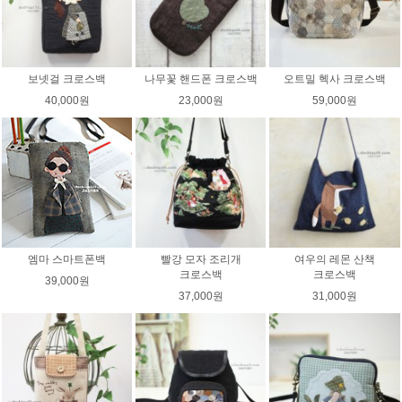
보넷걸 크로스백
나무꽃 핸드폰 크로스백
오트밀 헥사 크로스백
40,000원
23,000원
59,000원
엠마 스마트폰백
빨강 모자 조리개
여우의 레몬 산책
크로스백
크로스백
39,000원
37,000원
31,000원