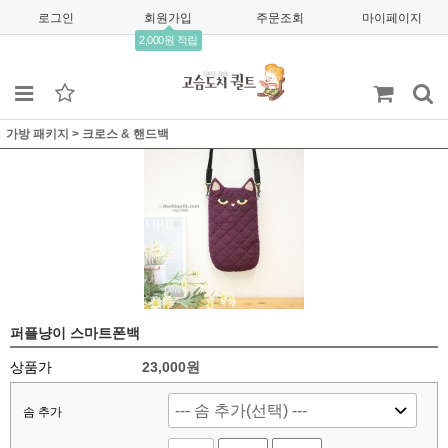
로그인
회원가입
주문조회
마이페이지
2,000원 적립
가방 패키지
>
크로스 & 핸드백
퍼플냥이 스마트폰백
상품가
23,000
원
솜 추가