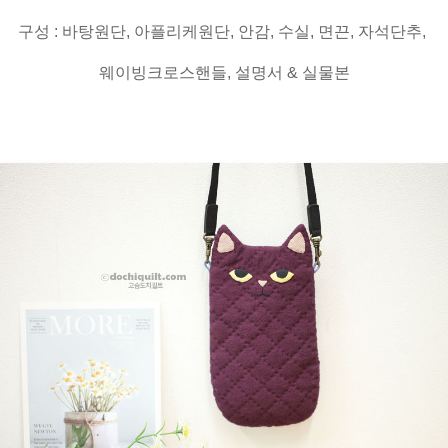
구성 : 바탕원단, 아플리케원단, 안감, 수실, 면끈, 자석단추,
웨이빙크로스핸들, 설명서 & 실물본