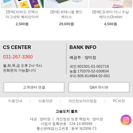
[완제] 비비드 인덱스
[완제] 보태니컬 핸드
[완제] 포르타 미니 수납
마그네틱 북라인마커
케이스
케이스(3color)
2,500원
29,000원
4,500원
CS CENTER
BANK INFO
031-267-3360
예금주 : 양미정
월,화,목,금 오후 2시~5시
국민 601501-01-002719
전화문의 가능합니다
농협 170370-52-030834
우리 805-614984-02-001
고객센터 연결
Q&A 게시판
이용안내
이용약관
개인정보처리방침
PC버전
고슴도치 퀼트
대표 : 양미정 ㅣ 개인정보 보호 책임자 : 양미정
사업자 등록번호 : 124-14-89399
통신판매업신고번호 : 동부 제2006-73