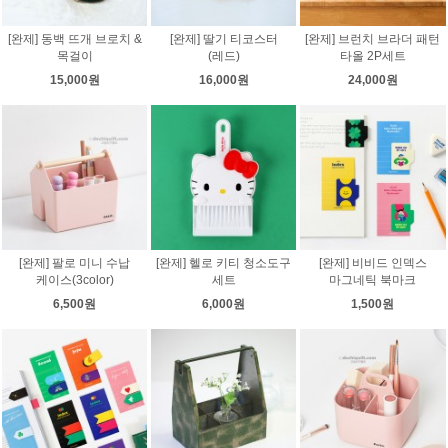
[완제] 동백 뜨개 브로치 &
[완제] 딸기 티코스터
[완제] 브런치 브라더 패턴
목걸이
(레드)
타올 2P세트
15,000원
16,000원
24,000원
[완제] 팔로 미니 수납
[완제] 헬로 키티 청소도구
[완제] 비비드 인덱스
케이스(3color)
세트
마그네틱 북마크
6,500원
6,000원
1,500원