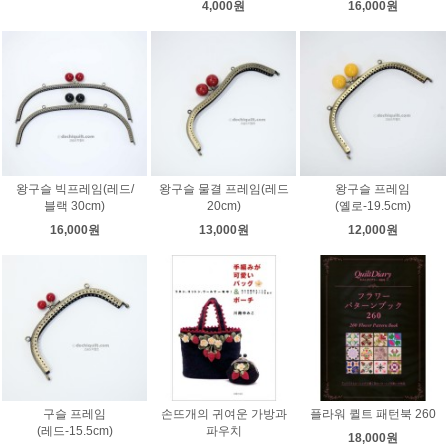
4,000원
16,000원
왕구슬 빅프레임(레드/
왕구슬 물결 프레임(레드
왕구슬 프레임
블랙 30cm)
20cm)
(옐로-19.5cm)
16,000원
13,000원
12,000원
구슬 프레임
손뜨개의 귀여운 가방과
플라워 퀼트 패턴북 260
(레드-15.5cm)
파우치
18,000원