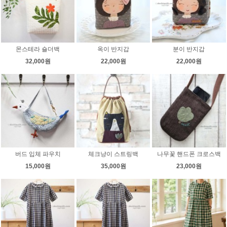
몬스테라 숄더백
옥이 반지갑
분이 반지갑
32,000원
22,000원
22,000원
버드 입체 파우치
체크냥이 스트링백
나무꽃 핸드폰 크로스백
15,000원
35,000원
23,000원