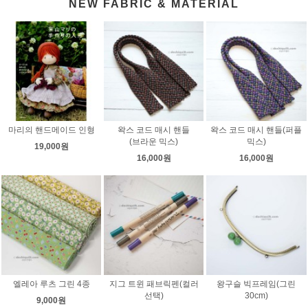
NEW FABRIC & MATERIAL
마리의 핸드메이드 인형
왁스 코드 매시 핸들
왁스 코드 매시 핸들(퍼플
(브라운 믹스)
믹스)
19,000원
16,000원
16,000원
엘레아 루츠 그린 4종
지그 트윈 패브릭펜(컬러
왕구슬 빅프레임(그린
선택)
30cm)
9,000원