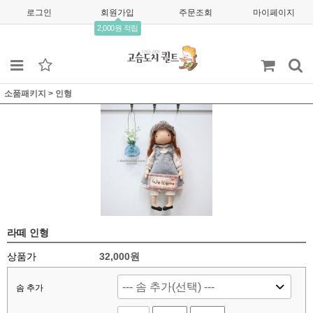
로그인
회원가입
주문조회
마이페이지
2,000원 적립
소품패키지
>
인형
라떼 인형
상품가
32,000
원
솜 추가