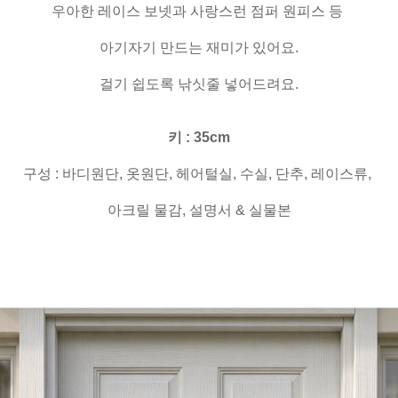
우아한 레이스 보넷과 사랑스런 점퍼 원피스 등
아기자기 만드는 재미가 있어요.
걸기 쉽도록 낚싯줄 넣어드려요.
키 : 35cm
구성 : 바디원단, 옷원단, 헤어털실, 수실, 단추, 레이스류,
아크릴 물감, 설명서 & 실물본