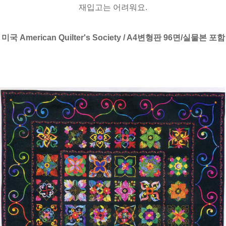
재입고는 어려워요.
미국 American Quilter's Society / A4변형판 96면/실물본 포함