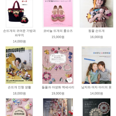
손뜨개의 귀여운 가방과
코바늘 뜨개의 룸슈즈
동물 손뜨개
파우치
15,000원
16,000원
14,000원
손뜨개 인형 생활
들풀과 야생화 액세서리
남자와 여자 아이의 옷
18,000원
19,000원
14,000원