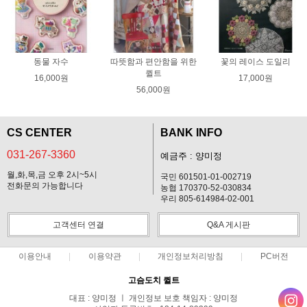
동물 자수
따뜻함과 편안함을 위한
꽃의 레이스 도일리
퀼트
16,000원
17,000원
56,000원
CS CENTER
BANK INFO
031-267-3360
예금주 : 양미정
월,화,목,금 오후 2시~5시
국민 601501-01-002719
전화문의 가능합니다
농협 170370-52-030834
우리 805-614984-02-001
고객센터 연결
Q&A 게시판
이용안내
이용약관
개인정보처리방침
PC버전
고슴도치 퀼트
대표 : 양미정 ㅣ 개인정보 보호 책임자 : 양미정