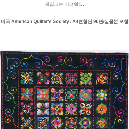
재입고는 어려워요.
미국 American Quilter's Society / A4변형판 96면/실물본 포함