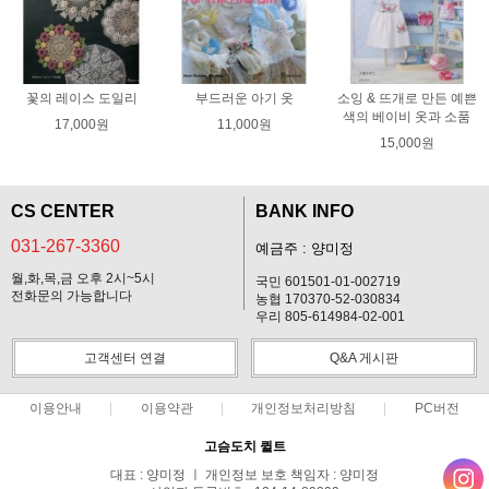
꽃의 레이스 도일리
부드러운 아기 옷
소잉 & 뜨개로 만든 예쁜
색의 베이비 옷과 소품
17,000원
11,000원
15,000원
CS CENTER
BANK INFO
031-267-3360
예금주 : 양미정
월,화,목,금 오후 2시~5시
국민 601501-01-002719
전화문의 가능합니다
농협 170370-52-030834
우리 805-614984-02-001
고객센터 연결
Q&A 게시판
이용안내
이용약관
개인정보처리방침
PC버전
고슴도치 퀼트
대표 : 양미정 ㅣ 개인정보 보호 책임자 : 양미정