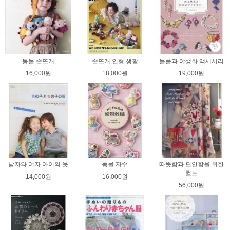
동물 손뜨개
손뜨개 인형 생활
들풀과 야생화 액세서리
16,000원
18,000원
19,000원
남자와 여자 아이의 옷
동물 자수
따뜻함과 편안함을 위한
퀼트
14,000원
16,000원
56,000원