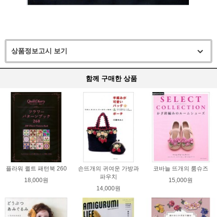
상품정보고시 보기
함께 구매한 상품
플라워 퀼트 패턴북 260
손뜨개의 귀여운 가방과
코바늘 뜨개의 룸슈즈
파우치
18,000원
15,000원
14,000원