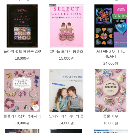
플라워 퀼트 패턴북 260
코바늘 뜨개의 룸슈즈
AFFAIRS OF THE
HEART
18,000원
15,000원
24,000원
들풀과 야생화 액세서리
남자와 여자 아이의 옷
동물 자수
19,000원
14,000원
16,000원