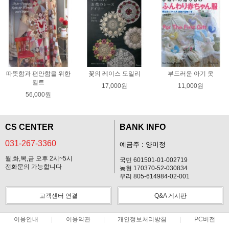
따뜻함과 편안함을 위한
꽃의 레이스 도일리
부드러운 아기 옷
퀼트
17,000원
11,000원
56,000원
CS CENTER
BANK INFO
031-267-3360
예금주 : 양미정
월,화,목,금 오후 2시~5시
국민 601501-01-002719
전화문의 가능합니다
농협 170370-52-030834
우리 805-614984-02-001
고객센터 연결
Q&A 게시판
이용안내
이용약관
개인정보처리방침
PC버전