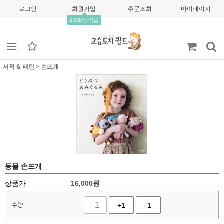
로그인
회원가입
주문조회
마이페이지
2,000원 적립
서적 & 패턴
>
손뜨개
동물 손뜨개
상품가
16,000
원
수량
+1
-1