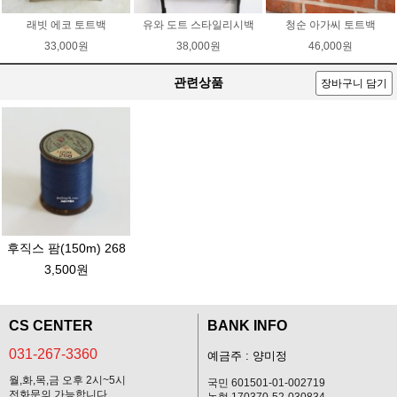
래빗 에코 토트백
유와 도트 스타일리시백
청순 아가씨 토트백
33,000원
38,000원
46,000원
관련상품
장바구니 담기
후직스 팜(150m) 268
3,500원
CS CENTER
BANK INFO
031-267-3360
예금주 : 양미정
월,화,목,금 오후 2시~5시
국민 601501-01-002719
전화문의 가능합니다