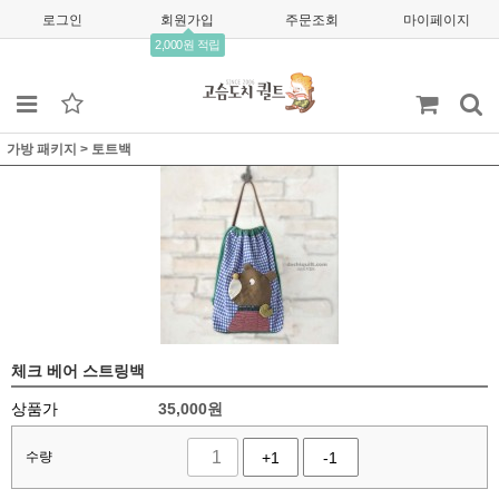
로그인
회원가입
주문조회
마이페이지
2,000원 적립
가방 패키지
>
토트백
체크 베어 스트링백
상품가
35,000
원
수량
+1
-1