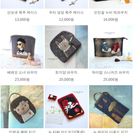
선보넷 묵주 케이스
우리 성당 묵주 케이스
모던걸 누비 빅파우치
13,000원
12,000원
16,000원
베레모 소녀 파우치
토끼양 파우치
하이탑 스니커즈 파우치
23,000원
20,000원
25,000원
입체곰 블럭 지갑
뉴 타짜 카드지갑(똥광)
뉴 빌리지 다용도 지갑