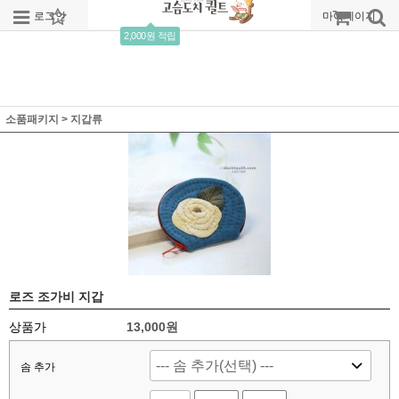
로그인
회원가입
주문조회
마이페이지
2,000원 적립
소품패키지
>
지갑류
로즈 조가비 지갑
상품가
13,000
원
솜 추가