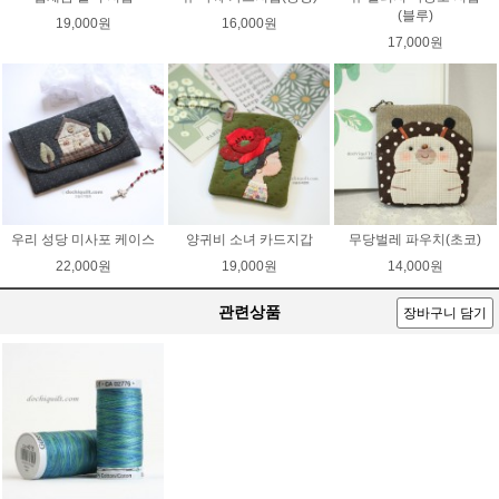
(블루)
19,000원
16,000원
17,000원
우리 성당 미사포 케이스
양귀비 소녀 카드지갑
무당벌레 파우치(초코)
22,000원
19,000원
14,000원
관련상품
장바구니 담기