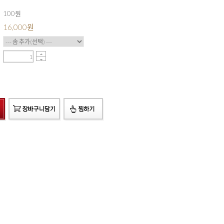
100원
16,000
원