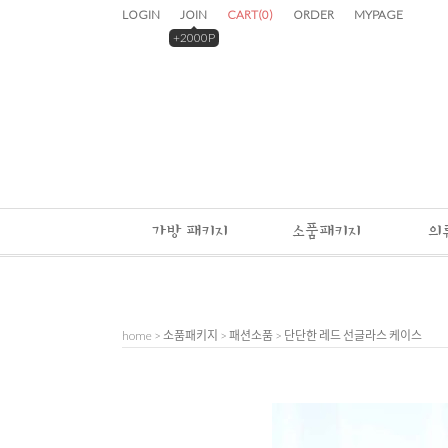
LOGIN
JOIN
CART
(
0
)
ORDER
MYPAGE
+2000P
가방 패키지
소품패키지
의
home
>
소품패키지
>
패션소품
> 단단한 레드 선글라스 케이스