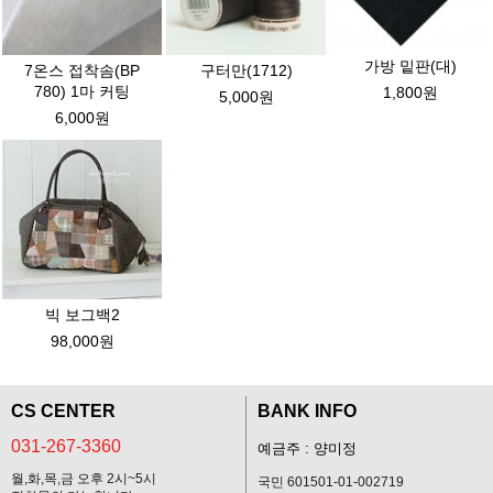
가방 밑판(대)
7온스 접착솜(BP
구터만(1712)
780) 1마 커팅
1,800원
5,000원
6,000원
빅 보그백2
98,000원
CS CENTER
BANK INFO
031-267-3360
예금주 : 양미정
월,화,목,금 오후 2시~5시
국민 601501-01-002719