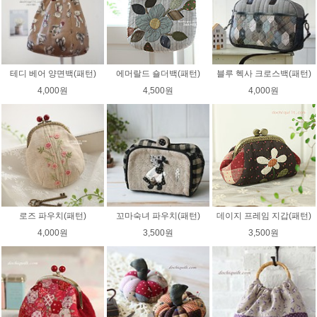
테디 베어 양면백(패턴)
에머랄드 숄더백(패턴)
블루 헥사 크로스백(패턴)
4,000원
4,500원
4,000원
로즈 파우치(패턴)
꼬마숙녀 파우치(패턴)
데이지 프레임 지갑(패턴)
4,000원
3,500원
3,500원