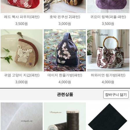
레드 헥사 파우치(패턴)
호박 핀쿠션 2(패턴)
귀요미 링백(퍼플-패턴)
3,500원
3,000원
3,500원
귀염 고양이 지갑(패턴)
데이지 한줄가방(패턴)
하와이언 링가방(패턴)
3,000원
4,000원
4,000원
관련상품
장바구니 담기