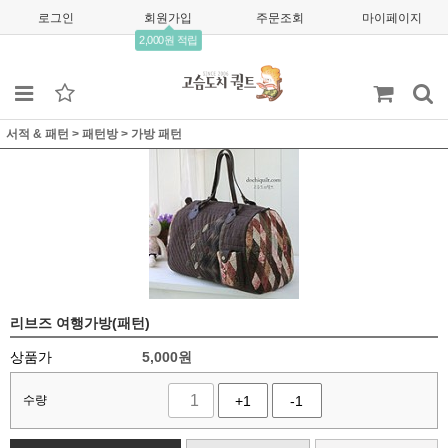
로그인
회원가입
주문조회
마이페이지
2,000원 적립
서적 & 패턴
>
패턴방
>
가방 패턴
리브즈 여행가방(패턴)
상품가
5,000
원
수량
+1
-1