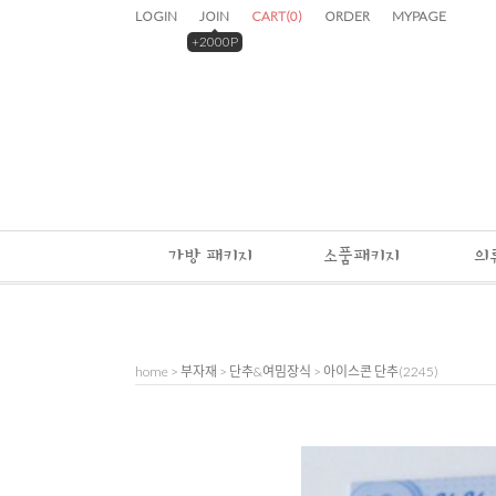
LOGIN
JOIN
CART
(
0
)
ORDER
MYPAGE
+2000P
가방 패키지
소품패키지
의
home
>
부자재
>
단추&여밈장식
> 아이스콘 단추(2245)