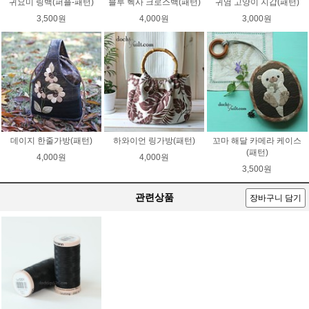
귀요미 링백(퍼플-패턴)
블루 헥사 크로스백(패턴)
귀염 고양이 지갑(패턴)
3,500원
4,000원
3,000원
데이지 한줄가방(패턴)
하와이언 링가방(패턴)
꼬마 해달 카메라 케이스
(패턴)
4,000원
4,000원
3,500원
관련상품
장바구니 담기