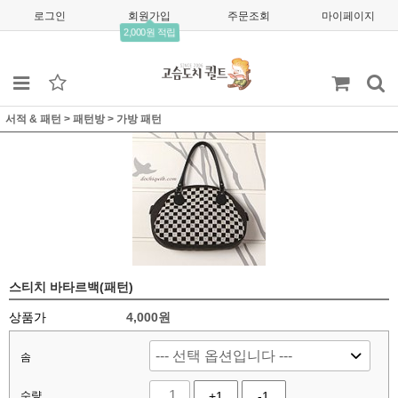
로그인
회원가입
주문조회
마이페이지
2,000원 적립
서적 & 패턴
>
패턴방
>
가방 패턴
스티치 바타르백(패턴)
상품가
4,000원
솜
수량
+1
-1