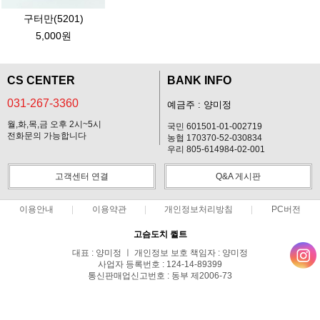
구터만(5201)
5,000원
CS CENTER
BANK INFO
031-267-3360
예금주 : 양미정
월,화,목,금 오후 2시~5시
국민 601501-01-002719
전화문의 가능합니다
농협 170370-52-030834
우리 805-614984-02-001
고객센터 연결
Q&A 게시판
이용안내
이용약관
개인정보처리방침
PC버전
고슴도치 퀼트
대표 : 양미정 ㅣ 개인정보 보호 책임자 : 양미정
사업자 등록번호 : 124-14-89399
통신판매업신고번호 : 동부 제2006-73
전화 : 031-267-3360 ㅣ 팩스 : 031-287-3360
주소 : 경기도 용인시 기흥구 한보라2로 47-31 고슴도치 하우스
COPYRIGHT(C)고슴도치 퀼트 ALL RIGHTS RESERVED.