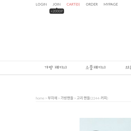
LOGIN
JOIN
CART
(
0
)
ORDER
MYPAGE
+2000P
가방 패키지
소품패키지
의
home
>
부자재
>
가방핸들
> 고리 핸들(2244-커피)