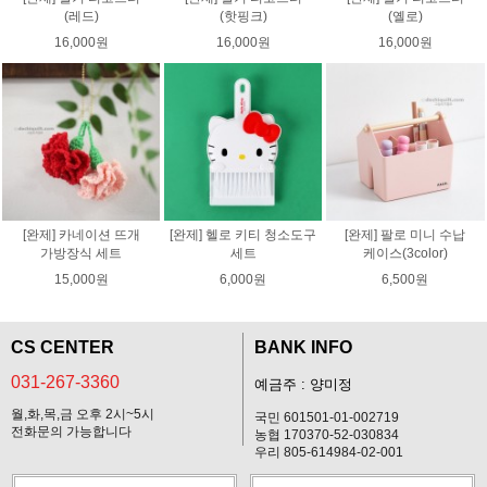
(레드)
(핫핑크)
(옐로)
16,000원
16,000원
16,000원
[완제] 카네이션 뜨개
[완제] 헬로 키티 청소도구
[완제] 팔로 미니 수납
가방장식 세트
세트
케이스(3color)
15,000원
6,000원
6,500원
CS CENTER
BANK INFO
031-267-3360
예금주 : 양미정
월,화,목,금 오후 2시~5시
국민 601501-01-002719
전화문의 가능합니다
농협 170370-52-030834
우리 805-614984-02-001