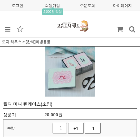
로그인
회원가입
주문조회
마이페이지
2,000원 적립
도치 하우스
>
[완제]리빙용품
틸다 미니 틴케이스(소잉)
상품가
20,000
원
수량
+1
-1