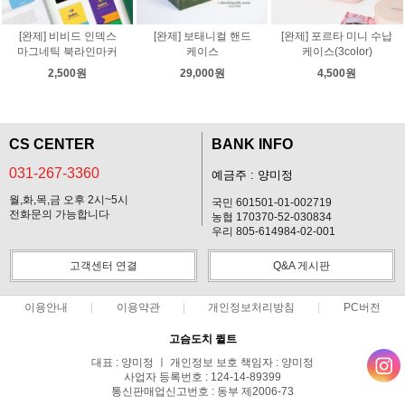
[완제] 비비드 인덱스
[완제] 보태니컬 핸드
[완제] 포르타 미니 수납
마그네틱 북라인마커
케이스
케이스(3color)
2,500원
29,000원
4,500원
CS CENTER
BANK INFO
031-267-3360
예금주 : 양미정
월,화,목,금 오후 2시~5시
국민 601501-01-002719
전화문의 가능합니다
농협 170370-52-030834
우리 805-614984-02-001
고객센터 연결
Q&A 게시판
이용안내
이용약관
개인정보처리방침
PC버전
고슴도치 퀼트
대표 : 양미정 ㅣ 개인정보 보호 책임자 : 양미정
사업자 등록번호 : 124-14-89399
통신판매업신고번호 : 동부 제2006-73