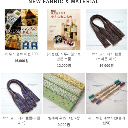
NEW FABRIC & MATERIAL
하우스 퀼트 패턴 100
(개정판) 자투리천으로
왁스 코드 매시 핸들
만든 소품
(브라운 믹스)
16,000원
12,000원
16,000원
왁스 코드 매시 핸들(퍼플
엘레아 루츠 그린 4종
지그 트윈 패브릭펜(컬러
믹스)
선택)
9,000원