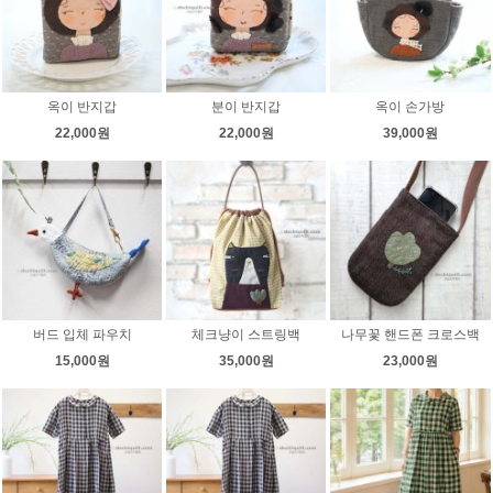
옥이 반지갑
분이 반지갑
옥이 손가방
22,000원
22,000원
39,000원
버드 입체 파우치
체크냥이 스트링백
나무꽃 핸드폰 크로스백
15,000원
35,000원
23,000원