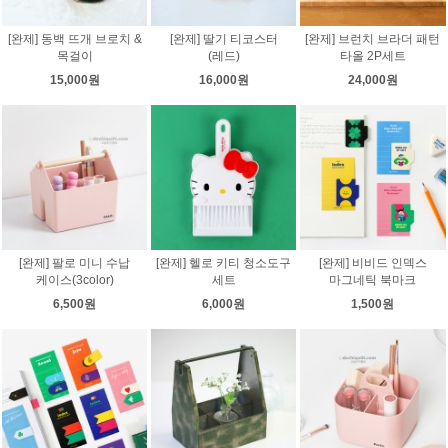
[완제] 동백 뜨개 브로치 &
[완제] 딸기 티코스터
[완제] 브런치 브라더 패턴
목걸이
(레드)
타올 2P세트
15,000원
16,000원
24,000원
[완제] 팔로 미니 수납
[완제] 헬로 키티 청소도구
[완제] 비비드 인덱스
케이스(3color)
세트
마그네틱 북마크
6,500원
6,000원
1,500원