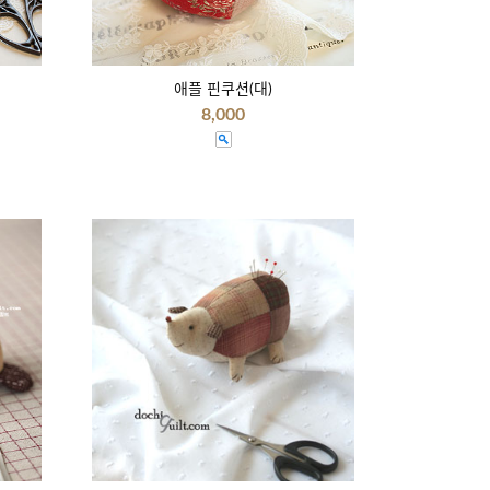
애플 핀쿠션(대)
8,000