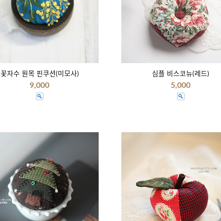
꽃자수 원목 핀쿠션(미모사)
심플 비스코뉴(레드)
9,000
5,000