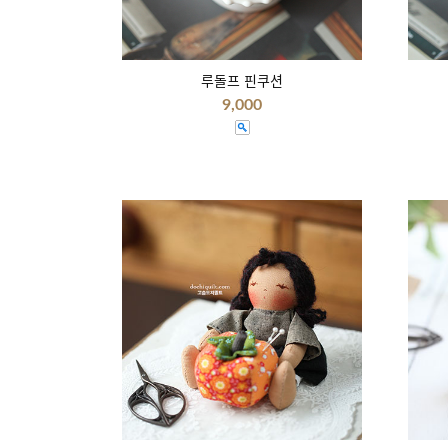
루돌프 핀쿠션
9,000