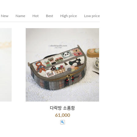
New
Name
Hot
Best
High price
Low price
다락방 소품함
61,000