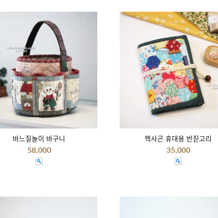
바느질놀이 바구니
헥사곤 휴대용 반짇고리
58,000
35,000