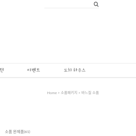
패턴
이벤트
도치 하우스
Home
>
소품패키지
>
바느질 소품
소품 완제품
(61)