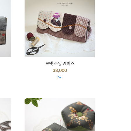
보넷 소잉 케이스
38,000