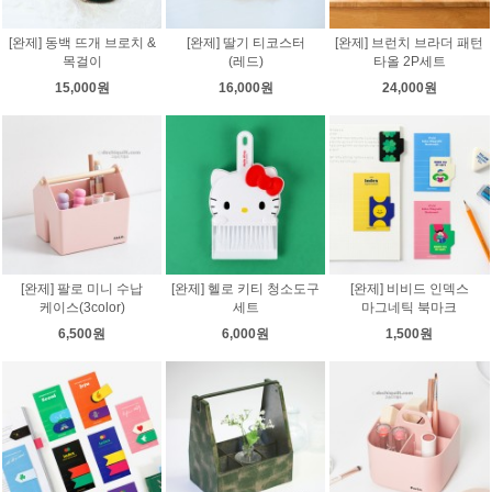
[완제] 동백 뜨개 브로치 &
[완제] 딸기 티코스터
[완제] 브런치 브라더 패턴
목걸이
(레드)
타올 2P세트
15,000원
16,000원
24,000원
[완제] 팔로 미니 수납
[완제] 헬로 키티 청소도구
[완제] 비비드 인덱스
케이스(3color)
세트
마그네틱 북마크
6,500원
6,000원
1,500원