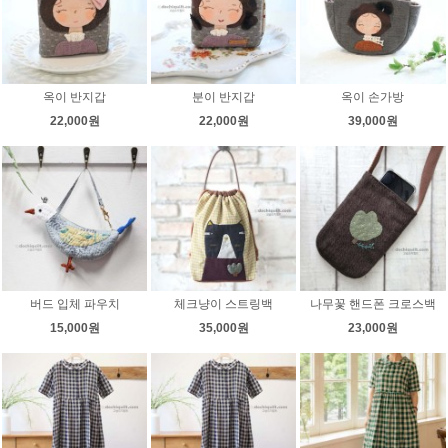
옥이 반지갑
분이 반지갑
옥이 손가방
22,000원
22,000원
39,000원
버드 입체 파우치
체크냥이 스트링백
나무꽃 핸드폰 크로스백
15,000원
35,000원
23,000원