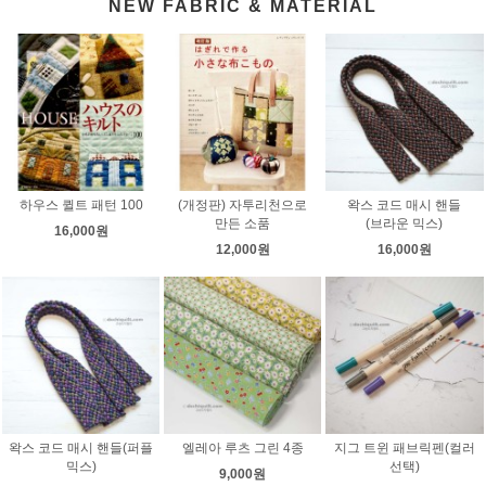
NEW FABRIC & MATERIAL
하우스 퀼트 패턴 100
(개정판) 자투리천으로
왁스 코드 매시 핸들
만든 소품
(브라운 믹스)
16,000원
12,000원
16,000원
왁스 코드 매시 핸들(퍼플
엘레아 루츠 그린 4종
지그 트윈 패브릭펜(컬러
믹스)
선택)
9,000원