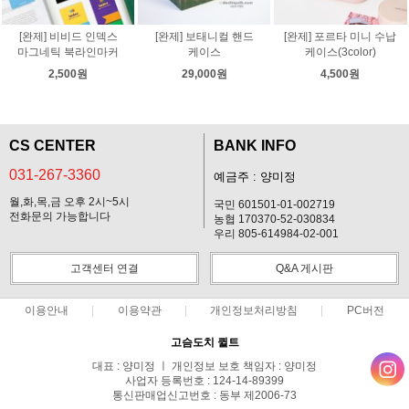
[완제] 비비드 인덱스
[완제] 보태니컬 핸드
[완제] 포르타 미니 수납
마그네틱 북라인마커
케이스
케이스(3color)
2,500원
29,000원
4,500원
CS CENTER
BANK INFO
031-267-3360
예금주 : 양미정
월,화,목,금 오후 2시~5시
국민 601501-01-002719
전화문의 가능합니다
농협 170370-52-030834
우리 805-614984-02-001
고객센터 연결
Q&A 게시판
이용안내
이용약관
개인정보처리방침
PC버전
고슴도치 퀼트
대표 : 양미정 ㅣ 개인정보 보호 책임자 : 양미정
사업자 등록번호 : 124-14-89399
통신판매업신고번호 : 동부 제2006-73