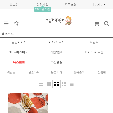
로그인
회원가입
주문조회
마이페이지
2,000원 적립
옥스포드
원단패키지
패치/커트지
프린트
체크/아즈미노
리넨/면마
자가드/찌르멘
옥스포드
국산원단
최신순
낮은가격
높은가격
판매순위
상품명