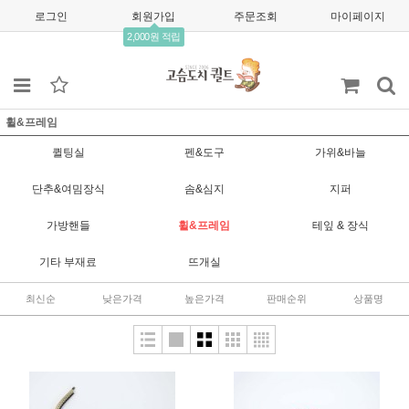
로그인
회원가입
주문조회
마이페이지
2,000원 적립
휠&프레임
퀼팅실
펜&도구
가위&바늘
단추&여밈장식
솜&심지
지퍼
가방핸들
휠&프레임
테잎 & 장식
기타 부재료
뜨개실
최신순
낮은가격
높은가격
판매순위
상품명