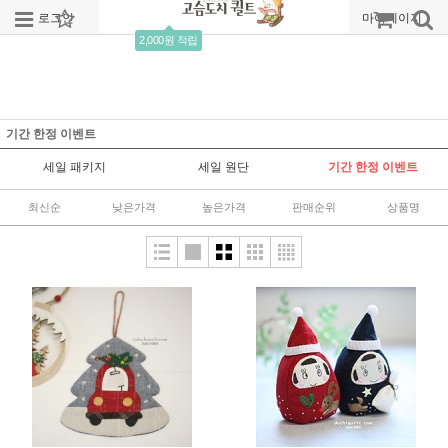
로그인
회원가입
주문조회
마이페이지
2,000원 적립
기간 한정 이벤트
세일 패키지
세일 원단
기간 한정 이벤트
최신순
낮은가격
높은가격
판매순위
상품명