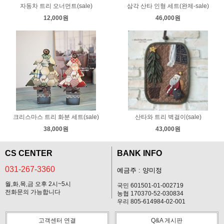
자동차 트리 오너먼트(sale)
삼각 산타 인형 세트(완제-sale)
12,000원
46,000원
크리스마스 트리 화분 세트(sale)
산타와 트리 벽걸이(sale)
38,000원
43,000원
CS CENTER
BANK INFO
031-267-3360
예금주 : 양미정
월,화,목,금 오후 2시~5시
국민 601501-01-002719
전화문의 가능합니다
농협 170370-52-030834
우리 805-614984-02-001
고객센터 연결
Q&A 게시판