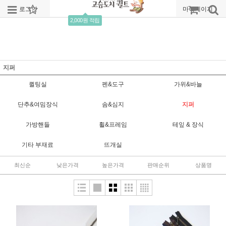
로그인
회원가입
주문조회
마이페이지
2,000원 적립
지퍼
퀼팅실
펜&도구
가위&바늘
단추&여밈장식
솜&심지
지퍼
가방핸들
휠&프레임
테잎 & 장식
기타 부재료
뜨개실
최신순
낮은가격
높은가격
판매순위
상품명