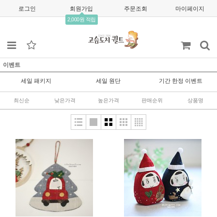
로그인
회원가입
주문조회
마이페이지
2,000원 적립
이벤트
세일 패키지
세일 원단
기간 한정 이벤트
최신순
낮은가격
높은가격
판매순위
상품명