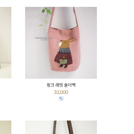
핑크 래빗 숄더백
32,000