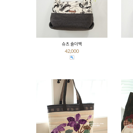
슈츠 숄더백
42,000