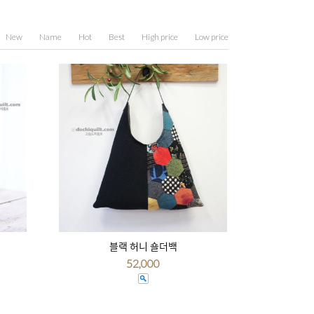
New
Name
Hot
Best
High price
Low price
블랙 허니 숄더백
52,000