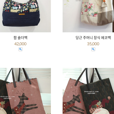
팜 숄더백
당근 주머니 장식 에코백
42,000
35,000