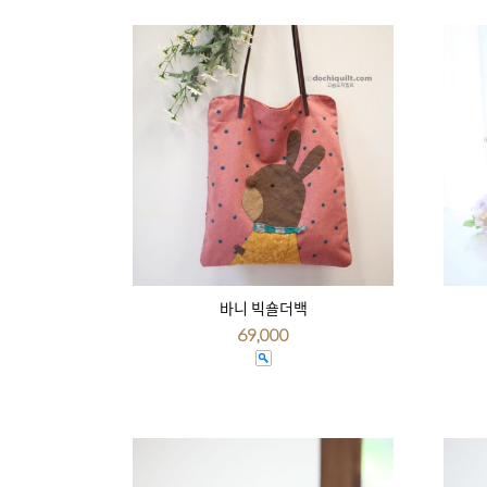
바니 빅숄더백
69,000