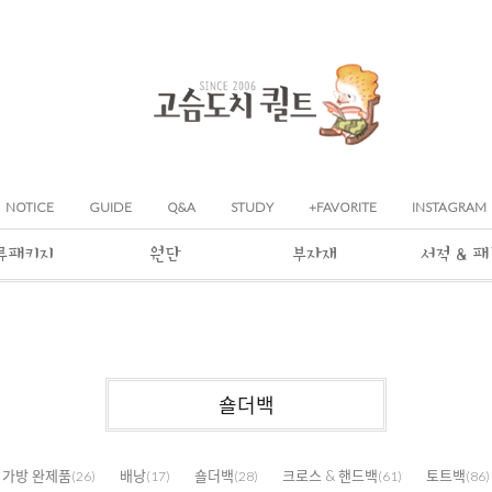
NOTICE
GUIDE
Q&A
STUDY
+FAVORITE
INSTAGRAM
류패키지
원단
부자재
서적 & 
숄더백
가방 완제품
배낭
숄더백
크로스 & 핸드백
토트백
(26)
(17)
(28)
(61)
(86)