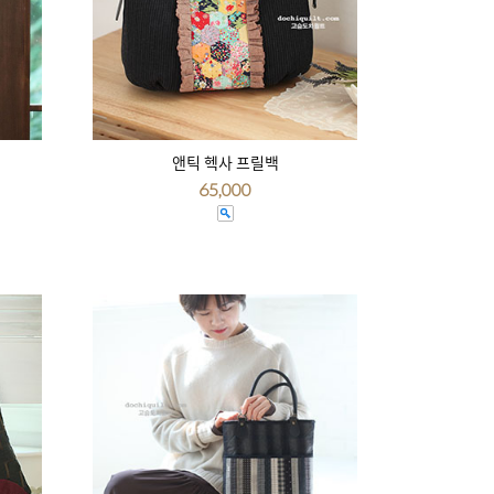
앤틱 헥사 프릴백
65,000