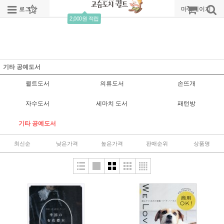
로그인
회원가입
주문조회
마이페이지
2,000원 적립
기타 공예도서
퀼트도서
의류도서
손뜨개
자수도서
세마치 도서
패턴방
기타 공예도서
최신순
낮은가격
높은가격
판매순위
상품명