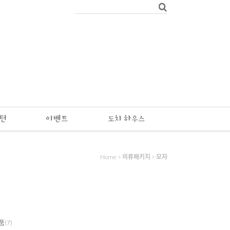
패턴
이벤트
도치 하우스
Home
>
의류패키지
>
모자
품
(7)