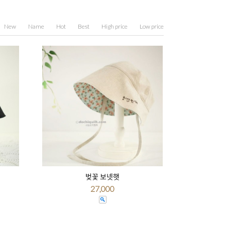
New
Name
Hot
Best
High price
Low price
벚꽃 보넷햇
27,000