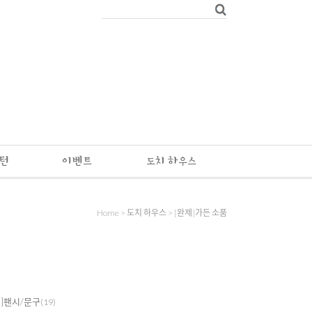
패턴
이벤트
도치 하우스
Home
>
도치 하우스
>
[완제]가든 소품
제]팬시/문구
(19)