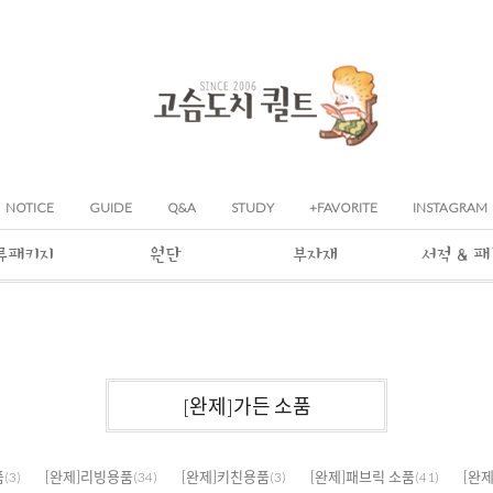
NOTICE
GUIDE
Q&A
STUDY
+FAVORITE
INSTAGRAM
류패키지
원단
부자재
서적 & 
[완제]가든 소품
품
[완제]리빙용품
[완제]키친용품
[완제]패브릭 소품
[완
(3)
(34)
(3)
(41)