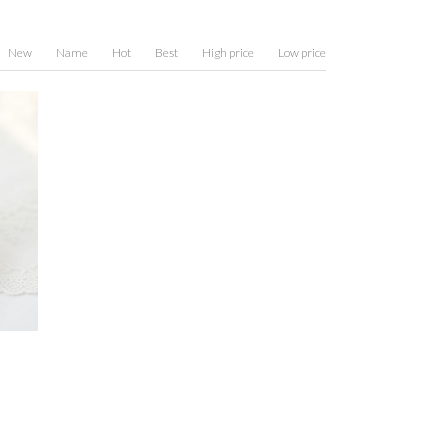
New
Name
Hot
Best
High price
Low price