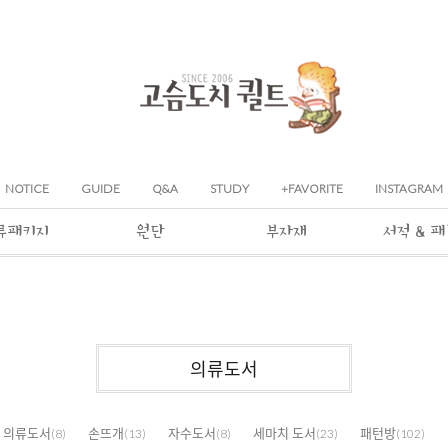
NOTICE
GUIDE
Q&A
STUDY
+FAVORITE
INSTAGRAM
류패키지
원단
부자재
서적 & 
의류도서
의류도서
손뜨개
자수도서
세마치 도서
패턴방
(8)
(13)
(8)
(23)
(102)