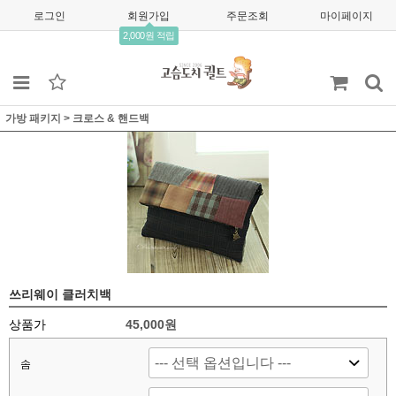
로그인
회원가입
주문조회
마이페이지
2,000원 적립
가방 패키지
>
크로스 & 핸드백
쓰리웨이 클러치백
상품가
45,000원
솜