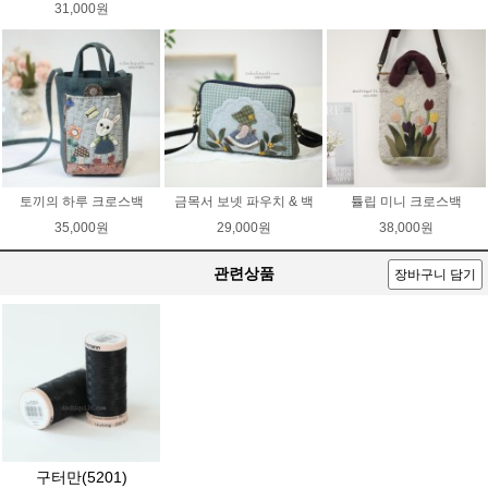
31,000원
토끼의 하루 크로스백
금목서 보넷 파우치 & 백
튤립 미니 크로스백
35,000원
29,000원
38,000원
관련상품
장바구니 담기
구터만(5201)