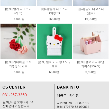
[완제] 딸기 티코스터
[완제] 딸기 티코스터
[완제] 딸기 티코스터
(레드)
(핫핑크)
(옐로)
16,000원
16,000원
16,000원
[완제] 카네이션 뜨개
[완제] 헬로 키티 청소도구
[완제] 팔로 미니 수납
가방장식 세트
세트
케이스(3color)
15,000원
6,000원
6,500원
CS CENTER
BANK INFO
031-267-3360
예금주 : 양미정
월,화,목,금 오후 2시~5시
국민 601501-01-002719
전화문의 가능합니다
농협 170370-52-030834