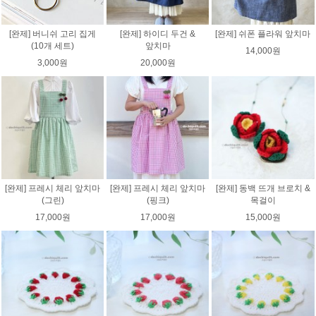
[완제] 버니쉬 고리 집게
[완제] 하이디 두건 &
[완제] 쉬폰 플라워 앞치마
(10개 세트)
앞치마
14,000원
3,000원
20,000원
[완제] 프레시 체리 앞치마
[완제] 프레시 체리 앞치마
[완제] 동백 뜨개 브로치 &
(그린)
(핑크)
목걸이
17,000원
17,000원
15,000원