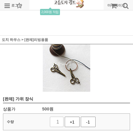
로그인
회원가입
주문조회
마이페이지
2,000원 적립
도치 하우스
>
[완제]리빙용품
[완제] 가위 장식
상품가
500
원
수량
+1
-1