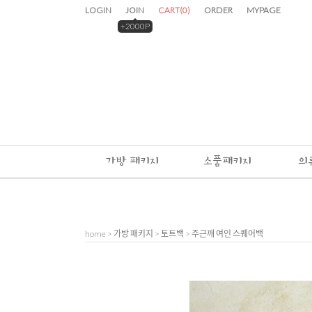
LOGIN
JOIN
CART
(
0
)
ORDER
MYPAGE
+2000P
가방 패키지
소품패키지
의
home
>
가방 패키지
>
토트백
> 주근깨 여인 스퀘어백