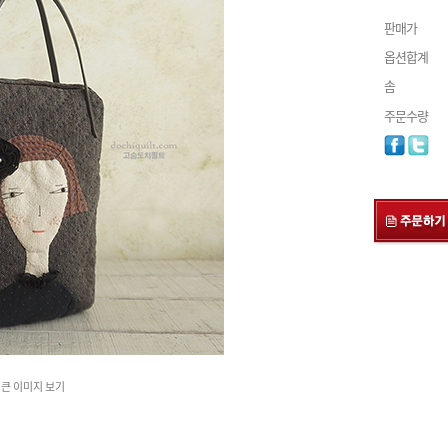
판매가
옵션합계
솜
주문수량
큰 이미지 보기