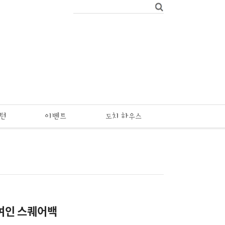
패턴
이벤트
도치 하우스
여인 스퀘어백