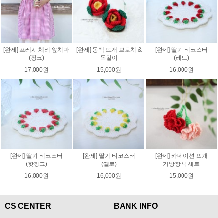
[완제] 프레시 체리 앞치마
[완제] 동백 뜨개 브로치 &
[완제] 딸기 티코스터
(핑크)
목걸이
(레드)
17,000원
15,000원
16,000원
[완제] 딸기 티코스터
[완제] 딸기 티코스터
[완제] 카네이션 뜨개
(핫핑크)
(옐로)
가방장식 세트
16,000원
16,000원
15,000원
CS CENTER
BANK INFO