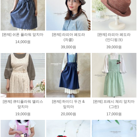
[완제] 쉬폰 플라워 앞치마
[완제] 라피아 페도라
[완제] 라피아 페도라
(차콜)
(인디핑크)
14,000원
39,000원
39,000원
[완제] 큐티플라워 앨리스
[완제] 하이디 두건 &
[완제] 프레시 체리 앞치마
앞치마
앞치마
(그린)
19,000원
20,000원
17,000원