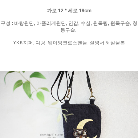
가로 12 * 세로 19cm
구성 : 바탕원단, 아플리케원단, 안감, 수실, 원목링, 원목구슬, 청
동구슬,
YKK지퍼, 디링, 웨이빙크로스핸들, 설명서 & 실물본