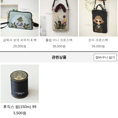
금목서 보넷 파우치 & 백
튤립 미니 크로스백
조이 크로스백
29,000원
38,000원
39,000원
관련상품
장바구니 담기
후직스 팜(150m) 99
3,500원