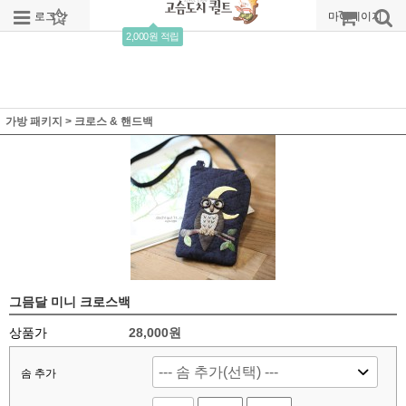
로그인
회원가입
주문조회
마이페이지
2,000원 적립
가방 패키지
>
크로스 & 핸드백
그믐달 미니 크로스백
상품가
28,000
원
솜 추가